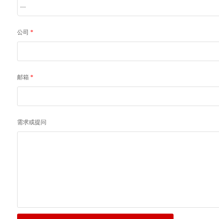
---
公司
*
邮箱
*
需求或提问